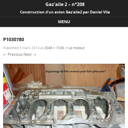
Gaz'aile 2 – n°208
Construction d'un avion Gaz'aile2 par Daniel Vila
MENU
Skip to content
P1030780
Published
5 mars 2014
at
2048 × 1536
in
Le moteur
← Previous
Next →