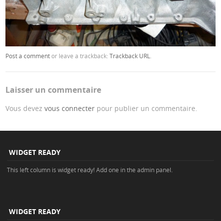
Post a comment
or leave a trackback:
Trackback URL
.
Laisser un commentaire
Vous devez
vous connecter
pour publier un commentaire.
WIDGET READY
This left column is widget ready! Add one in the admin panel.
WIDGET READY