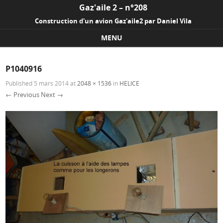
Gaz'aile 2 – n°208
Construction d'un avion Gaz'aile2 par Daniel Vila
MENU
Skip to content
P1040916
Published
5 mars 2014
at
2048 × 1536
in
HELICE
← Previous
Next →