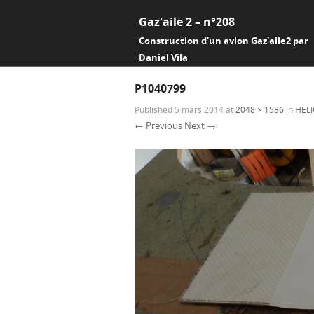
Gaz'aile 2 – n°208
Construction d'un avion Gaz'aile2 par
Daniel Vila
P1040799
Published
5 mars 2014
at
2048 × 1536
in
HELI
← Previous
Next →