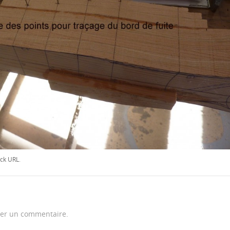
ck URL
.
er un commentaire.