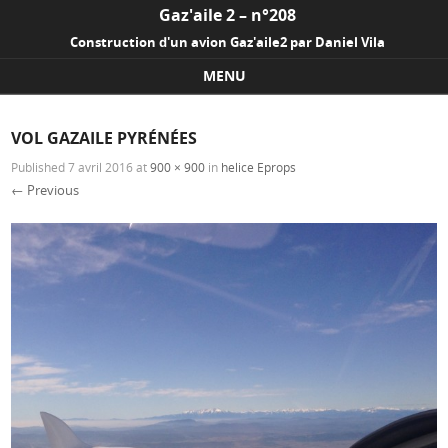
Gaz'aile 2 – n°208
Construction d'un avion Gaz'aile2 par Daniel Vila
MENU
Skip to content
VOL GAZAILE PYRÉNÉES
Published
7 avril 2016
at
900 × 900
in
helice Eprops
← Previous