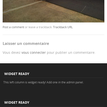
Post a comment
or leave a trackback:
Trackback URL
.
Laisser un commentaire
Vous devez
vous connecter
pour publier un commentaire.
WIDGET READY
This left column is widget ready! Add one in the admin panel.
WIDGET READY