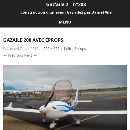
Gaz'aile 2 – n°208
Construction d'un avion Gaz'aile2 par Daniel Vila
MENU
Skip to content
GAZAILE 208 AVEC EPROPS
Published
7 avril 2016
at
900 × 675
in
helice Eprops
← Previous
Next →