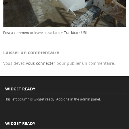
Post a comment
or leave a trackback:
Trackback URL
.
Laisser un commentaire
Vous devez
vous connecter
pour publier un commentaire.
WIDGET READY
This left column is widget ready! Add one in the admin panel.
WIDGET READY