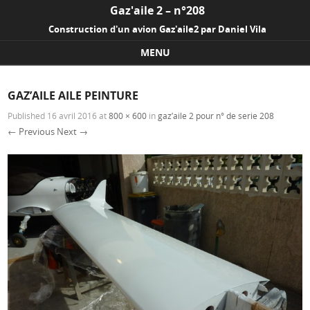
Gaz'aile 2 – n°208
Construction d'un avion Gaz'aile2 par Daniel Vila
MENU
Skip to content
GAZ’AILE AILE PEINTURE
Published
16 avril 2016
at
800 × 600
in
gaz’aile 2 pour n° de serie 208
← Previous
Next →