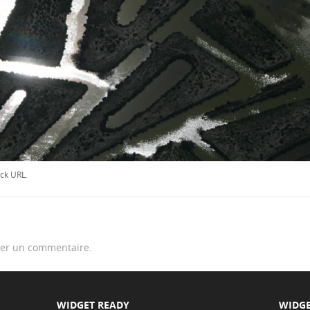
ck URL
.
er un commentaire.
WIDGET READY
WIDGE