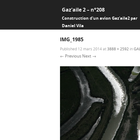
Gaz'aile 2 – n°208
Construction d'un avion Gaz'aile2 par
Daniel Vila
IMG_1985
Published
12 mars 2014
at
3888 × 2592
in
GAL
← Previous
Next →