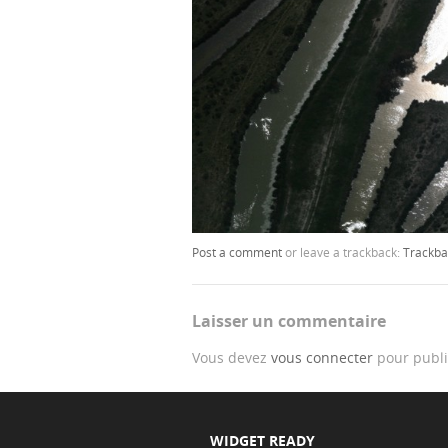
Post a comment
or leave a trackback:
Trackba
Laisser un commentaire
Vous devez
vous connecter
pour publi
WIDGET READY