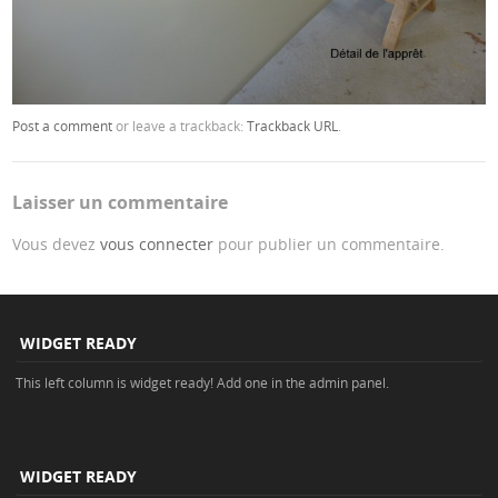
Post a comment
or leave a trackback:
Trackback URL
.
Laisser un commentaire
Vous devez
vous connecter
pour publier un commentaire.
WIDGET READY
This left column is widget ready! Add one in the admin panel.
WIDGET READY