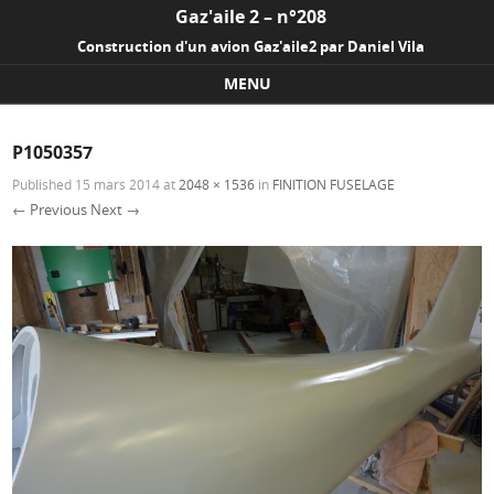
Gaz'aile 2 – n°208
Construction d'un avion Gaz'aile2 par Daniel Vila
MENU
Skip to content
P1050357
Published
15 mars 2014
at
2048 × 1536
in
FINITION FUSELAGE
← Previous
Next →