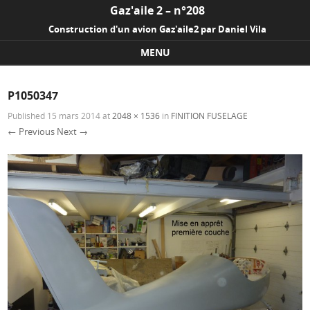
Gaz'aile 2 – n°208
Construction d'un avion Gaz'aile2 par Daniel Vila
MENU
Skip to content
P1050347
Published
15 mars 2014
at
2048 × 1536
in
FINITION FUSELAGE
← Previous
Next →