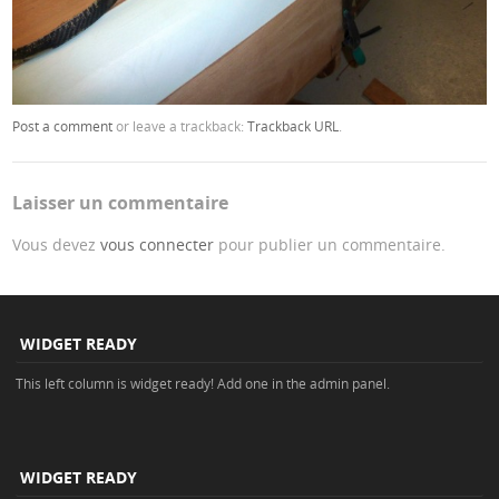
Post a comment
or leave a trackback:
Trackback URL
.
Laisser un commentaire
Vous devez
vous connecter
pour publier un commentaire.
WIDGET READY
This left column is widget ready! Add one in the admin panel.
WIDGET READY