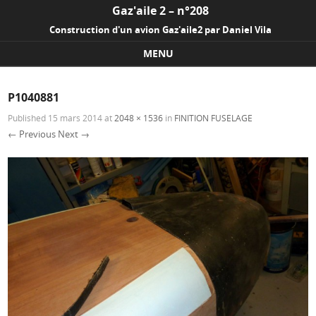
Gaz'aile 2 – n°208
Construction d'un avion Gaz'aile2 par Daniel Vila
MENU
Skip to content
P1040881
Published
15 mars 2014
at
2048 × 1536
in
FINITION FUSELAGE
← Previous
Next →