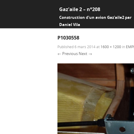
Gaz'aile 2 – n°208
Construction d'un avion Gaz'aile2 par
Daniel Vila
P1030558
Published
6 mars 2014
at
1600 × 1200
in
EMP
← Previous
Next →