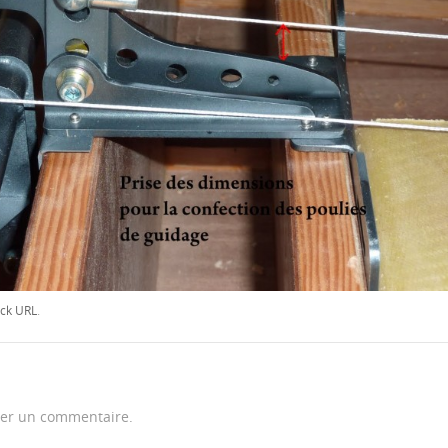
ck URL
.
er un commentaire.