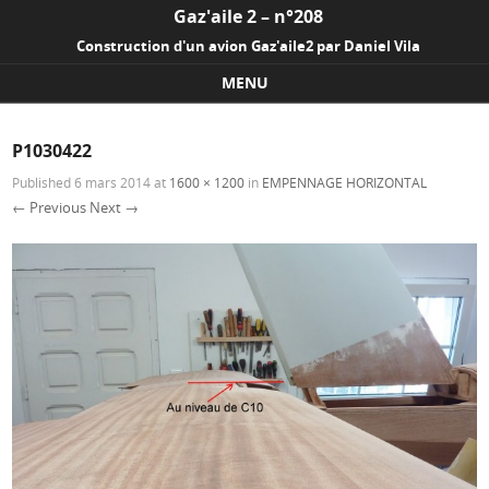
Gaz'aile 2 – n°208
Construction d'un avion Gaz'aile2 par Daniel Vila
MENU
Skip to content
P1030422
Published
6 mars 2014
at
1600 × 1200
in
EMPENNAGE HORIZONTAL
← Previous
Next →