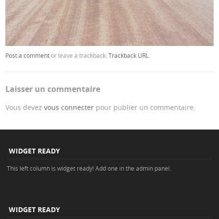
Post a comment
or leave a trackback:
Trackback URL
.
Laisser un commentaire
Vous devez
vous connecter
pour publier un commentaire.
WIDGET READY
This left column is widget ready! Add one in the admin panel.
WIDGET READY