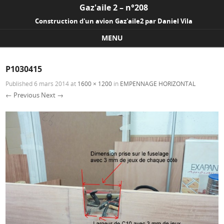
Gaz'aile 2 – n°208
Construction d'un avion Gaz'aile2 par Daniel Vila
MENU
Skip to content
P1030415
Published
6 mars 2014
at
1600 × 1200
in
EMPENNAGE HORIZONTAL
← Previous
Next →