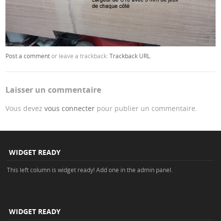
Post a comment
or leave a trackback:
Trackback URL
.
Laisser un commentaire
Vous devez
vous connecter
pour publier un commentaire.
WIDGET READY
This left column is widget ready! Add one in the admin panel.
WIDGET READY