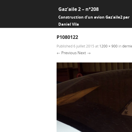
Gaz'aile 2 – n°208
Construction d'un avion Gaz'aile2 par
Daniel Vila
P1080122
Published
6 juillet 2015
at
1200 × 900
in
derni
← Previous
Next →