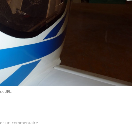
ck URL
.
er un commentaire.