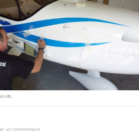
ck URL
.
er un commentaire.