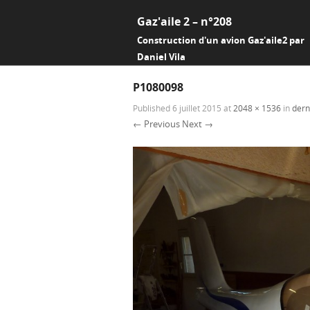
Gaz'aile 2 – n°208
Construction d'un avion Gaz'aile2 par
Daniel Vila
P1080098
Published
6 juillet 2015
at
2048 × 1536
in
dern
← Previous
Next →