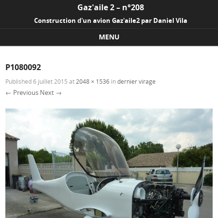
Gaz'aile 2 – n°208
Construction d'un avion Gaz'aile2 par Daniel Vila
MENU
Skip to content
P1080092
Published
6 juillet 2015
at
2048 × 1536
in
dernier virage
← Previous
Next →