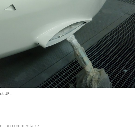
ck URL
.
er un commentaire.