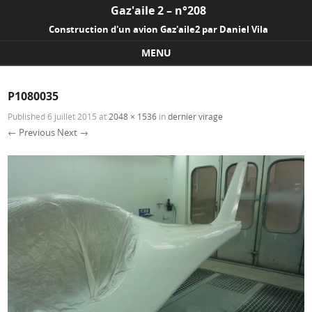
Gaz'aile 2 – n°208
Construction d'un avion Gaz'aile2 par Daniel Vila
MENU
Skip to content
P1080035
Published
6 juillet 2015
at
2048 × 1536
in
dernier virage
← Previous
Next →