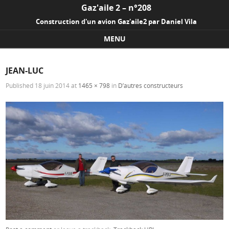
Gaz'aile 2 – n°208
Construction d'un avion Gaz'aile2 par Daniel Vila
MENU
Skip to content
JEAN-LUC
Published
18 juin 2014
at
1465 × 798
in
D’autres constructeurs