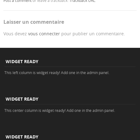
Post a comment
or leave a trackback:
Trackback URL
.
Laisser un commentaire
Vous devez
vous connecter
pour publier un commentaire.
WIDGET READY
This left column is widget ready! Add one in the admin panel.
WIDGET READY
This center column is widget ready! Add one in the admin panel.
WIDGET READY