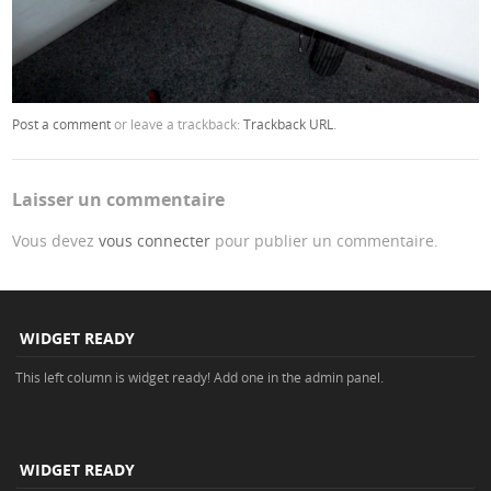
Post a comment
or leave a trackback:
Trackback URL
.
Laisser un commentaire
Vous devez
vous connecter
pour publier un commentaire.
WIDGET READY
This left column is widget ready! Add one in the admin panel.
WIDGET READY