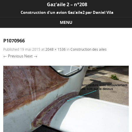
Gaz'aile 2 – n°208
Construction d'un avion Gaz'aile2 par Daniel Vila
MENU
Skip to content
P1070966
Published
19 mai 2015
at
2048 × 1536
in
Construction des ailes
← Previous
Next →