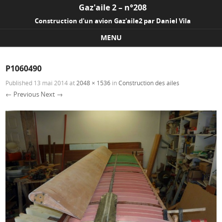
Gaz'aile 2 – n°208
Construction d'un avion Gaz'aile2 par Daniel Vila
MENU
Skip to content
P1060490
Published
13 mai 2014
at
2048 × 1536
in
Construction des ailes
← Previous
Next →