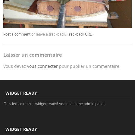
Post a comment
or leave a trackback:
Trackback URL
.
Laisser un commentaire
Vous devez
vous connecter
pour publier un commentaire.
WIDGET READY
This left column is widget ready! Add one in the admin panel.
WIDGET READY