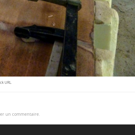
ck URL
.
er un commentaire.