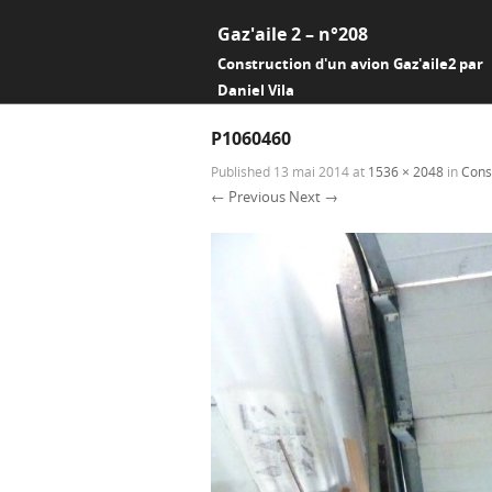
Gaz'aile 2 – n°208
Construction d'un avion Gaz'aile2 par
Daniel Vila
P1060460
Published
13 mai 2014
at
1536 × 2048
in
Const
← Previous
Next →