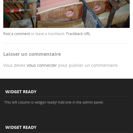
Post a comment
or leave a trackback:
Trackback URL
.
Laisser un commentaire
Vous devez
vous connecter
pour publier un commentaire.
WIDGET READY
This left column is widget ready! Add one in the admin panel.
WIDGET READY