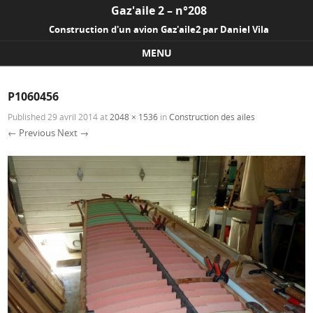
Gaz'aile 2 – n°208
Construction d'un avion Gaz'aile2 par Daniel Vila
MENU
Skip to content
P1060456
Published
29 avril 2014
at
2048 × 1536
in
Construction des ailes
← Previous
Next →