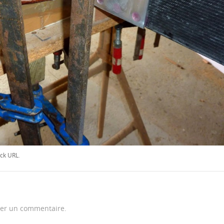
ck URL
.
er un commentaire.