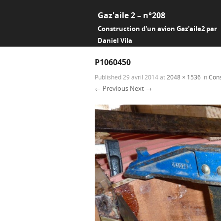
Gaz'aile 2 – n°208
Construction d'un avion Gaz'aile2 par
Daniel Vila
P1060450
Published
29 avril 2014
at
2048 × 1536
in
Cons
← Previous
Next →