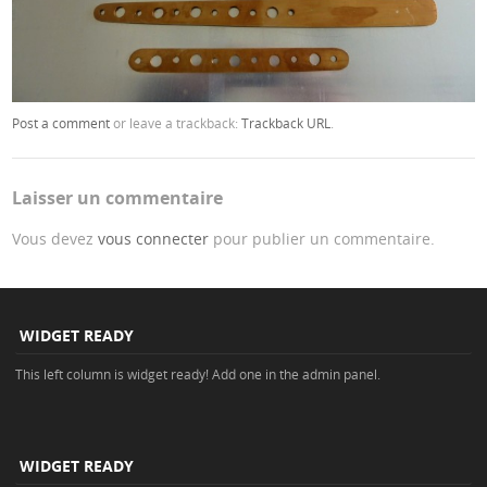
Post a comment
or leave a trackback:
Trackback URL
.
Laisser un commentaire
Vous devez
vous connecter
pour publier un commentaire.
WIDGET READY
This left column is widget ready! Add one in the admin panel.
WIDGET READY