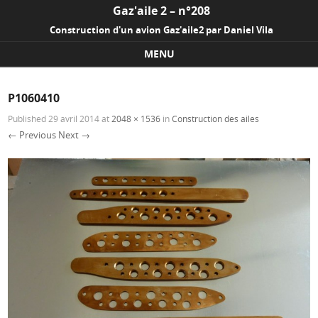
Gaz'aile 2 – n°208
Construction d'un avion Gaz'aile2 par Daniel Vila
MENU
Skip to content
P1060410
Published
29 avril 2014
at
2048 × 1536
in
Construction des ailes
← Previous
Next →