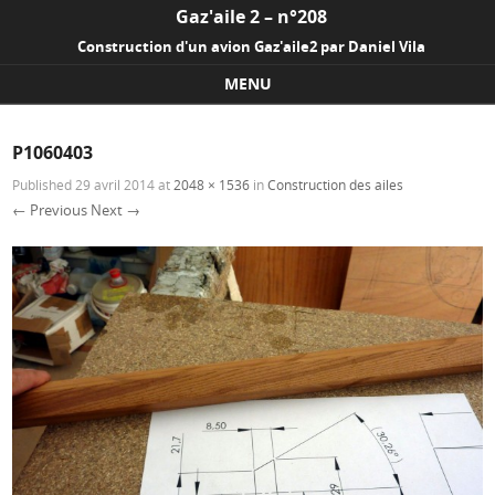
Gaz'aile 2 – n°208
Construction d'un avion Gaz'aile2 par Daniel Vila
MENU
Skip to content
P1060403
Published
29 avril 2014
at
2048 × 1536
in
Construction des ailes
← Previous
Next →