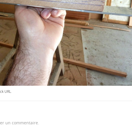
ck URL
.
er un commentaire.