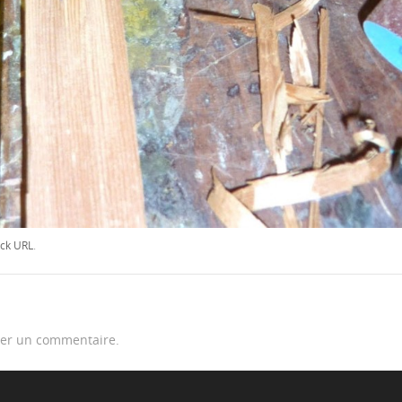
ck URL
.
er un commentaire.