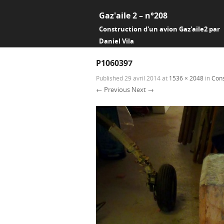
Gaz'aile 2 – n°208
Construction d'un avion Gaz'aile2 par
Daniel Vila
P1060397
Published
29 avril 2014
at
1536 × 2048
in
Cons
← Previous
Next →