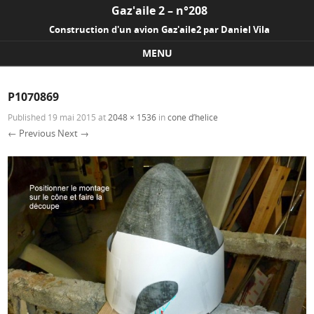
Gaz'aile 2 – n°208
Construction d'un avion Gaz'aile2 par Daniel Vila
MENU
Skip to content
P1070869
Published
19 mai 2015
at
2048 × 1536
in
cone d’helice
← Previous
Next →