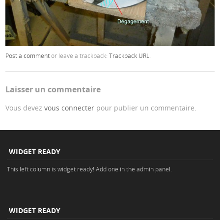
Post a comment
or leave a trackback:
Trackback URL
.
Laisser un commentaire
Vous devez
vous connecter
pour publier un commentaire.
WIDGET READY
This left column is widget ready! Add one in the admin panel.
WIDGET READY