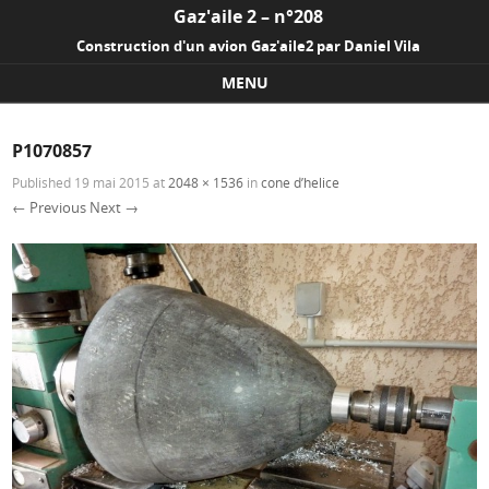
Gaz'aile 2 – n°208
Construction d'un avion Gaz'aile2 par Daniel Vila
MENU
Skip to content
P1070857
Published
19 mai 2015
at
2048 × 1536
in
cone d’helice
← Previous
Next →