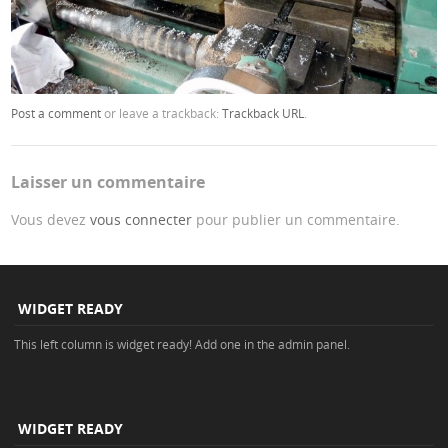
Post a comment
or leave a trackback:
Trackback URL
.
Laisser un commentaire
Vous devez
vous connecter
pour publier un commentaire.
WIDGET READY
This left column is widget ready! Add one in the admin panel.
WIDGET READY