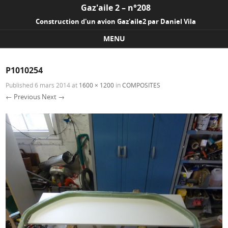
Gaz'aile 2 – n°208
Construction d'un avion Gaz'aile2 par Daniel Vila
MENU
Skip to content
P1010254
Published
6 mars 2014
at
1600 × 1200
in
COMPOSITES
← Previous
Next →