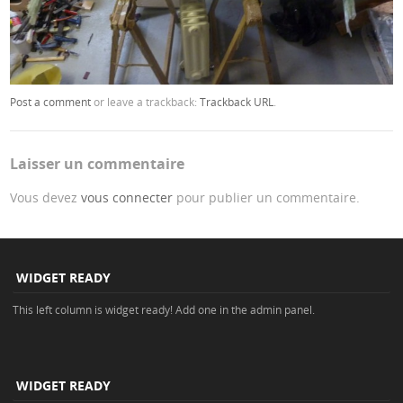
Post a comment
or leave a trackback:
Trackback URL
.
Laisser un commentaire
Vous devez
vous connecter
pour publier un commentaire.
WIDGET READY
This left column is widget ready! Add one in the admin panel.
WIDGET READY