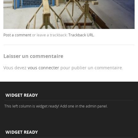
Post a comment
or leave a trackback:
Trackback URL
.
Laisser un commentaire
Vous devez
vous connecter
pour publier un commentaire.
WIDGET READY
This left column is widget ready! Add one in the admin panel.
WIDGET READY