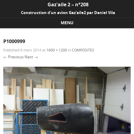
Gaz'aile 2 – n°208
Construction d'un avion Gaz'aile2 par Daniel Vila
MENU
Skip to content
P1000999
Published
6 mars 2014
at
1600 × 1200
in
COMPOSITES
← Previous
Next →