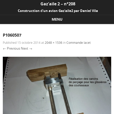
Gaz'aile 2 – n°208
Construction d'un avion Gaz'aile2 par Daniel Vila
MENU
Skip to content
P1060507
Published
15 octobre 2014
at
2048 × 1536
in
Commande lacet
← Previous
Next →