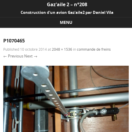
Gaz'aile 2 – n°208
Construction d'un avion Gaz'aile2 par Daniel Vila
MENU
Skip to content
P1070465
Published
10 octobre 2014
at
2048 × 1536
in
commande de freins
← Previous
Next →