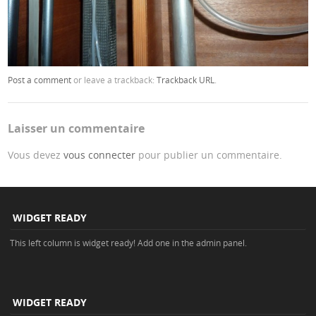
Post a comment
or leave a trackback:
Trackback URL
.
Laisser un commentaire
Vous devez
vous connecter
pour publier un commentaire.
WIDGET READY
This left column is widget ready! Add one in the admin panel.
WIDGET READY