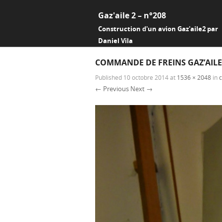
Gaz'aile 2 – n°208
Construction d'un avion Gaz'aile2 par
Daniel Vila
COMMANDE DE FREINS GAZ’AILE
Published
10 octobre 2014
at
1536 × 2048
in
← Previous
Next →