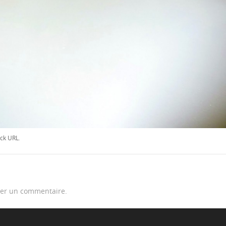
ck URL
.
er un commentaire.