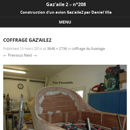
Gaz'aile 2 – n°208
Construction d'un avion Gaz'aile2 par Daniel Vila
MENU
Skip to content
COFFRAGE GAZ’AILE2
Published
15 mars 2014
at
3648 × 2736
in
coffrage du fuselage
← Previous
Next →