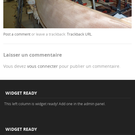
Post a comment
or leave a trackback:
Trackback URL
.
Laisser un commentaire
Vous devez
vous connecter
pour publier un commentaire.
WIDGET READY
This left column is widget ready! Add one in the admin panel.
WIDGET READY