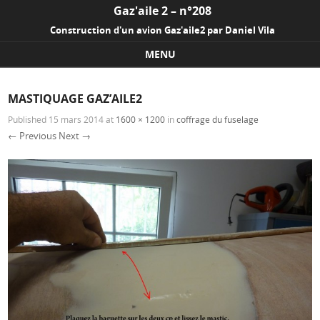
Gaz'aile 2 – n°208
Construction d'un avion Gaz'aile2 par Daniel Vila
MENU
Skip to content
MASTIQUAGE GAZ’AILE2
Published
15 mars 2014
at
1600 × 1200
in
coffrage du fuselage
← Previous
Next →