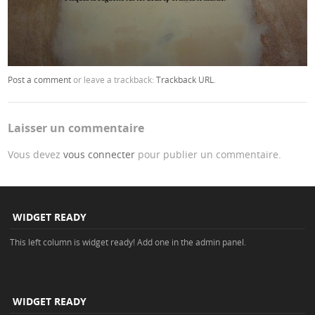
Post a comment
or leave a trackback:
Trackback URL
.
Laisser un commentaire
Vous devez
vous connecter
pour publier un commentaire.
WIDGET READY
This left column is widget ready! Add one in the admin panel.
WIDGET READY