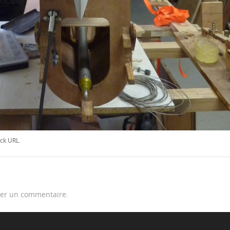
ck URL
.
er un commentaire.