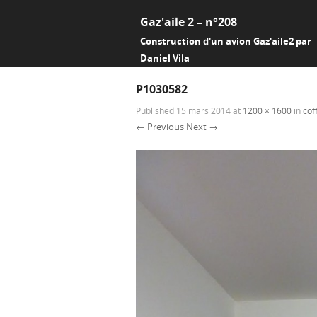
Gaz'aile 2 – n°208
Construction d'un avion Gaz'aile2 par
Daniel Vila
P1030582
Published
15 mars 2014
at
1200 × 1600
in
cof
← Previous
Next →