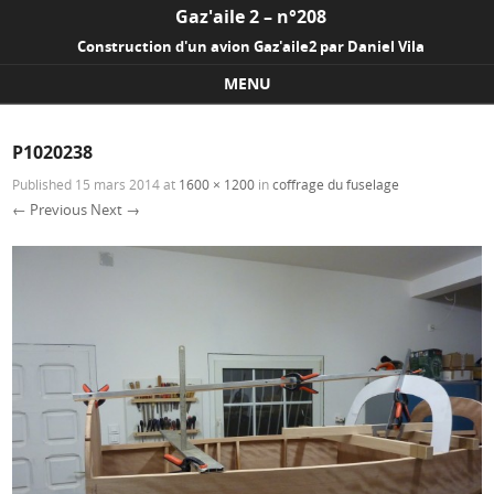
Gaz'aile 2 – n°208
Construction d'un avion Gaz'aile2 par Daniel Vila
MENU
Skip to content
P1020238
Published
15 mars 2014
at
1600 × 1200
in
coffrage du fuselage
← Previous
Next →