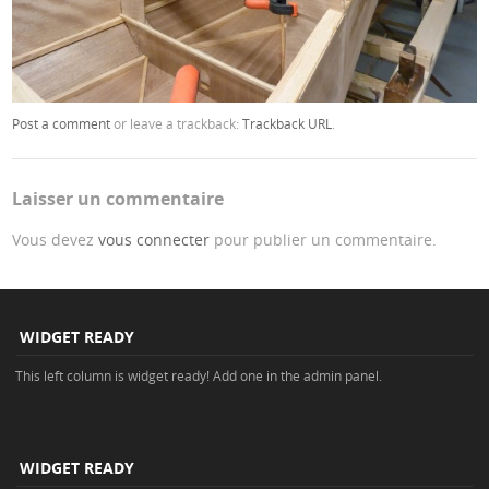
Post a comment
or leave a trackback:
Trackback URL
.
Laisser un commentaire
Vous devez
vous connecter
pour publier un commentaire.
WIDGET READY
This left column is widget ready! Add one in the admin panel.
WIDGET READY