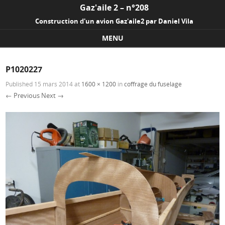
Gaz'aile 2 – n°208
Construction d'un avion Gaz'aile2 par Daniel Vila
MENU
Skip to content
P1020227
Published
15 mars 2014
at
1600 × 1200
in
coffrage du fuselage
← Previous
Next →