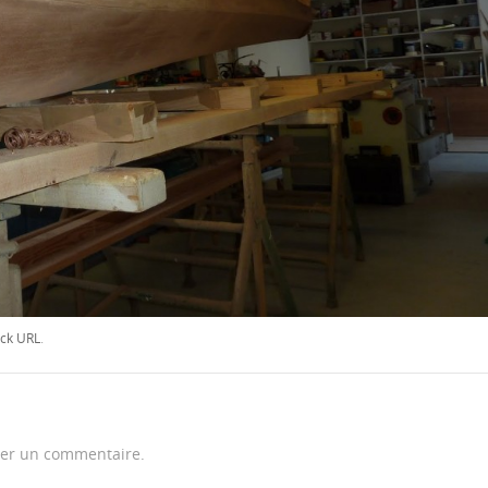
ck URL
.
er un commentaire.