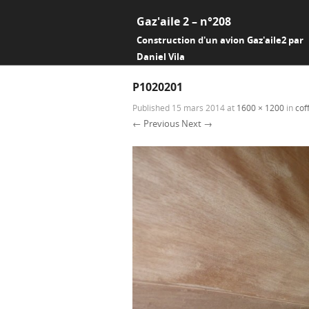
Gaz'aile 2 – n°208
Construction d'un avion Gaz'aile2 par
Daniel Vila
P1020201
Published
15 mars 2014
at
1600 × 1200
in
cof
← Previous
Next →