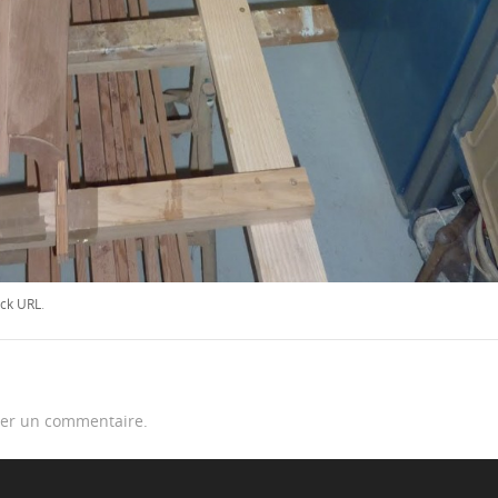
ck URL
.
er un commentaire.