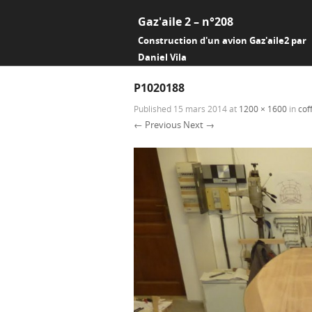
Gaz'aile 2 – n°208
Construction d'un avion Gaz'aile2 par
Daniel Vila
P1020188
Published
15 mars 2014
at
1200 × 1600
in
cof
← Previous
Next →