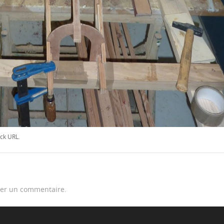
ck URL
.
er un commentaire.