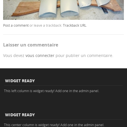
Post a comment
or leave a trackback:
Trackback URL
.
Laisser un commentaire
Vous devez
vous connecter
pour publier un commentaire.
WIDGET READY
This left column is widget ready! Add one in the admin panel.
WIDGET READY
This center column is widget ready! Add one in the admin panel.