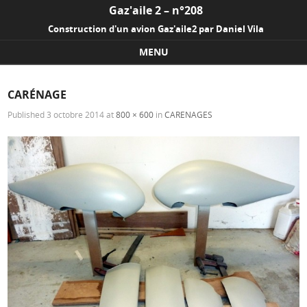
Gaz'aile 2 – n°208
Construction d'un avion Gaz'aile2 par Daniel Vila
MENU
Skip to content
CARÉNAGE
Published
3 octobre 2014
at
800 × 600
in
CARENAGES