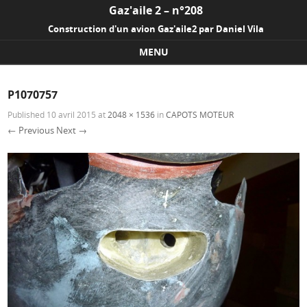
Gaz'aile 2 – n°208
Construction d'un avion Gaz'aile2 par Daniel Vila
MENU
Skip to content
P1070757
Published
10 avril 2015
at
2048 × 1536
in
CAPOTS MOTEUR
← Previous
Next →