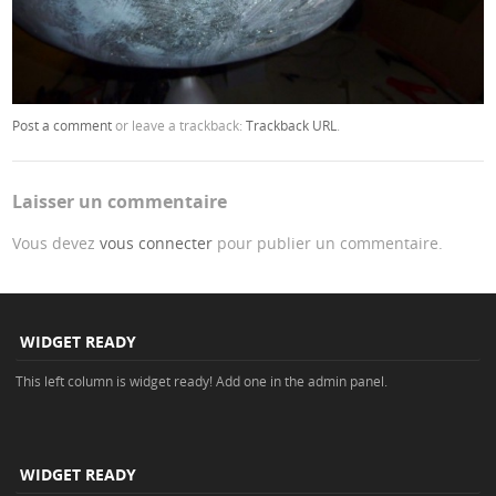
Post a comment
or leave a trackback:
Trackback URL
.
Laisser un commentaire
Vous devez
vous connecter
pour publier un commentaire.
WIDGET READY
This left column is widget ready! Add one in the admin panel.
WIDGET READY