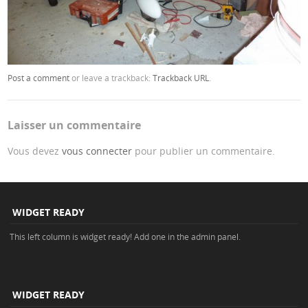
Post a comment
or leave a trackback:
Trackback URL
.
Laisser un commentaire
Vous devez
vous connecter
pour publier un commentaire.
WIDGET READY
This left column is widget ready! Add one in the admin panel.
WIDGET READY