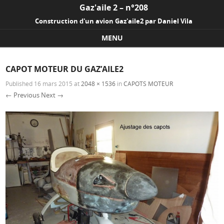
Gaz'aile 2 – n°208
Construction d'un avion Gaz'aile2 par Daniel Vila
MENU
Skip to content
CAPOT MOTEUR DU GAZ’AILE2
Published
16 mars 2015
at
2048 × 1536
in
CAPOTS MOTEUR
← Previous
Next →