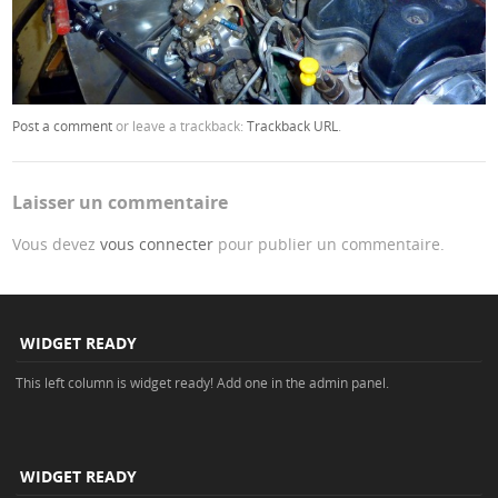
Post a comment
or leave a trackback:
Trackback URL
.
Laisser un commentaire
Vous devez
vous connecter
pour publier un commentaire.
WIDGET READY
This left column is widget ready! Add one in the admin panel.
WIDGET READY