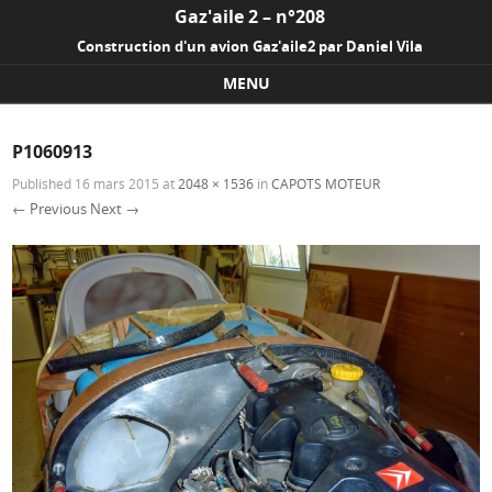
Gaz'aile 2 – n°208
Construction d'un avion Gaz'aile2 par Daniel Vila
MENU
Skip to content
P1060913
Published
16 mars 2015
at
2048 × 1536
in
CAPOTS MOTEUR
← Previous
Next →