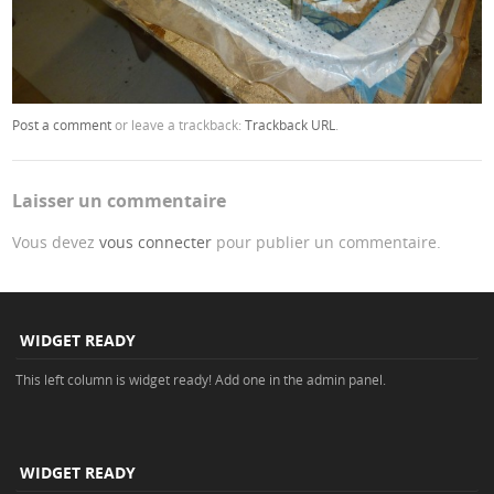
Post a comment
or leave a trackback:
Trackback URL
.
Laisser un commentaire
Vous devez
vous connecter
pour publier un commentaire.
WIDGET READY
This left column is widget ready! Add one in the admin panel.
WIDGET READY