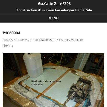
Gaz'aile 2 – n°208
Construction d'un avion Gaz'aile2 par Daniel Vila
MENU
Skip to content
P1060904
Published
16 mars 2015
at
2048 × 1536
in
CAPOTS MOTEUR
Next →