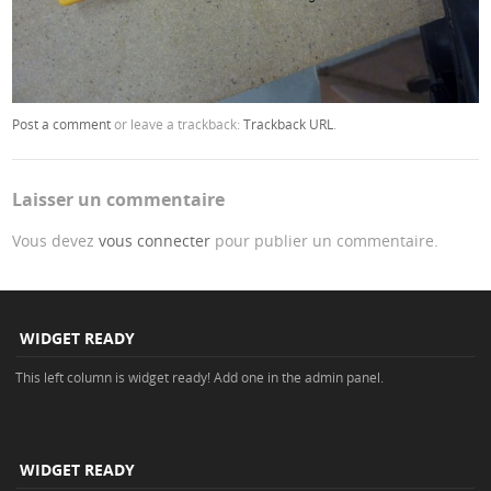
Post a comment
or leave a trackback:
Trackback URL
.
Laisser un commentaire
Vous devez
vous connecter
pour publier un commentaire.
WIDGET READY
This left column is widget ready! Add one in the admin panel.
WIDGET READY