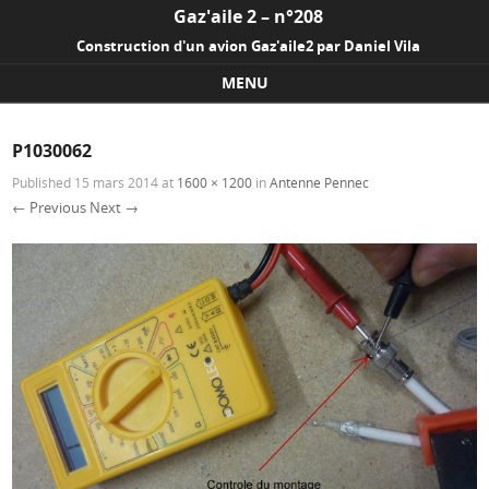
Gaz'aile 2 – n°208
Construction d'un avion Gaz'aile2 par Daniel Vila
MENU
Skip to content
P1030062
Published
15 mars 2014
at
1600 × 1200
in
Antenne Pennec
← Previous
Next →