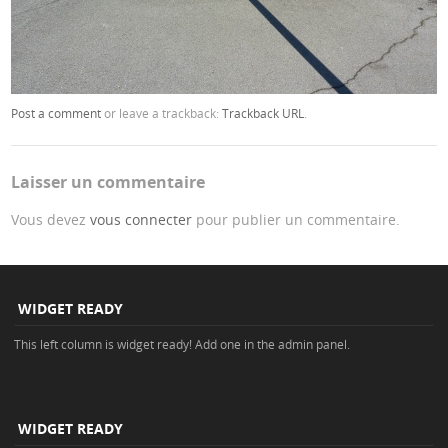
Post a comment
or leave a trackback:
Trackback URL
.
Laisser un commentaire
Vous devez
vous connecter
pour publier un commentaire.
WIDGET READY
This left column is widget ready! Add one in the admin panel.
WIDGET READY