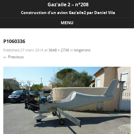
Gaz'aile 2 – n°208
Construction d'un avion Gaz'aile2 par Daniel Vila
MENU
Skip to content
P1060336
Published
27 mars 2014
at
3648 × 2736
in
longerons
← Previous